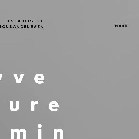
ESTABLISHED
MENÜ
HOUSANDELEVEN
vve
ture
omin