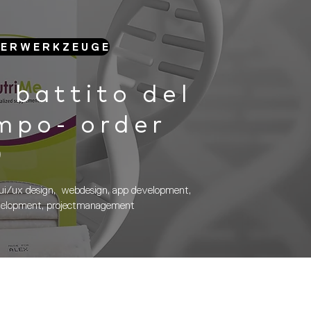
E R W E R K Z E U G E
l battito del
mpo- order
0
ui/ux design, webdesign, app development,
velopment, projectmanagement