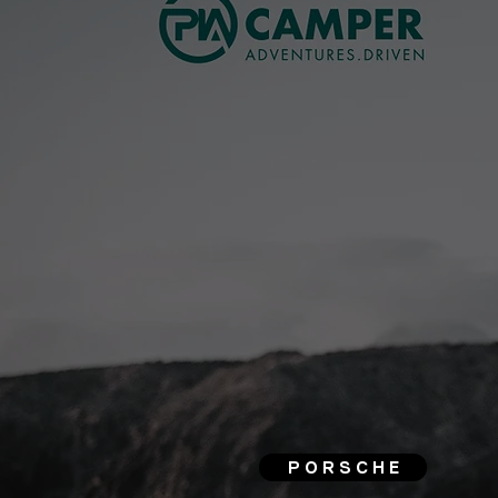
P O R S C H E