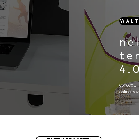
W A L T 
ne
te
4.
concept, 
online de