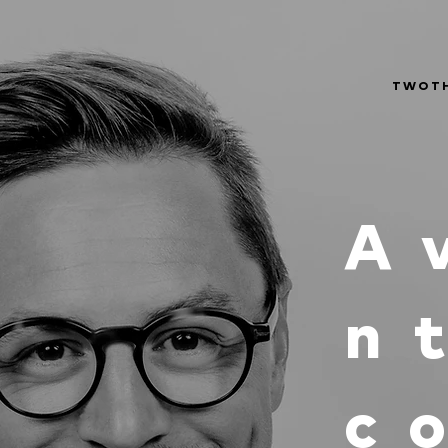
TWOT
A
n
c