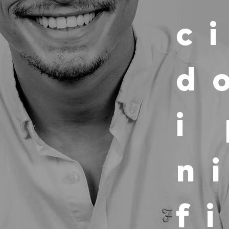
c
d
i
n
f