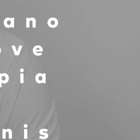
iano
ove
 pia
i
inis