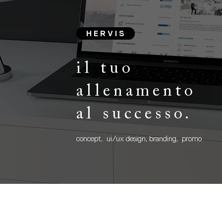
H E R V I S
il tuo
allenamento
al successo.
concept
, ui/ux design, branding, promo