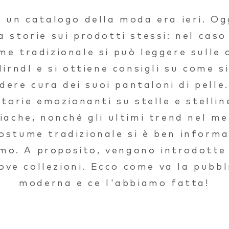
 un catalogo della moda era ieri. Ogg
a storie sui prodotti stessi: nel caso
me tradizionale si può leggere sulle o
dirndl e si ottiene consigli su come s
dere cura dei suoi pantaloni di pelle
storie emozionanti su stelle e stellin
iache, nonché gli ultimi trend nel m
costume tradizionale si è ben informa
mo. A proposito, vengono introdotte f
ove collezioni. Ecco come va la pubbl
moderna e ce l'abbiamo fatta!