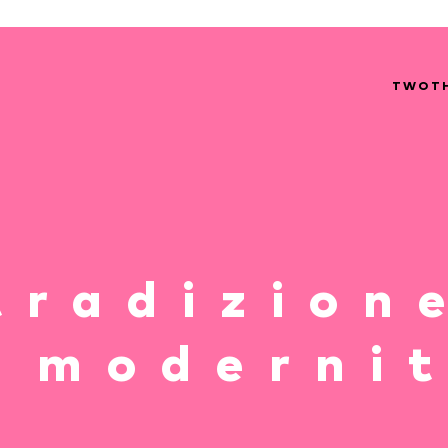
TWOT
tradizion
 moderni