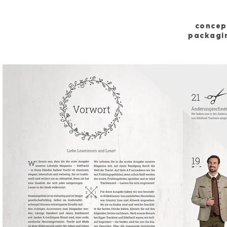
concep
packagin