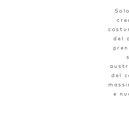
Solo
cre
costu
del 
pren
austr
del 
massi
e nu