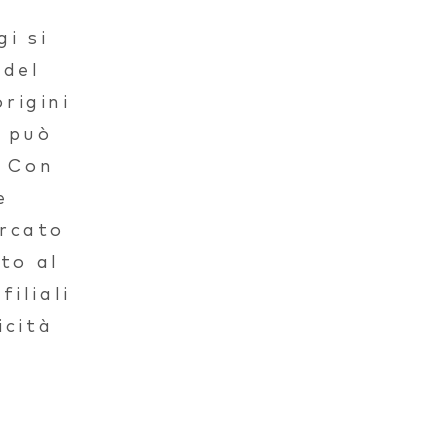
i si
 del
rigini
i può
. Con
e
ercato
to al
iliali
icità